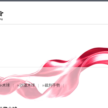
▹木球
▹沙灘木球
▹裁判手勢
│
│
│