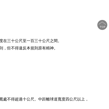
度在三十公尺至一百三十公尺之間。
則，但不得違反本規則原有精神。
寬處不得超過十公尺。中距離球道寬度四公尺以上，