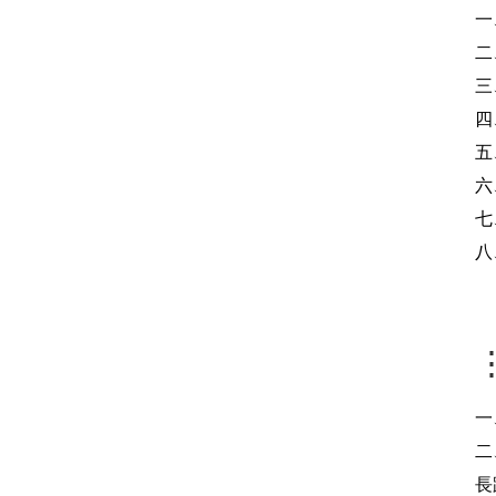
一
二
三
四
五
六
七
八
一
二
長