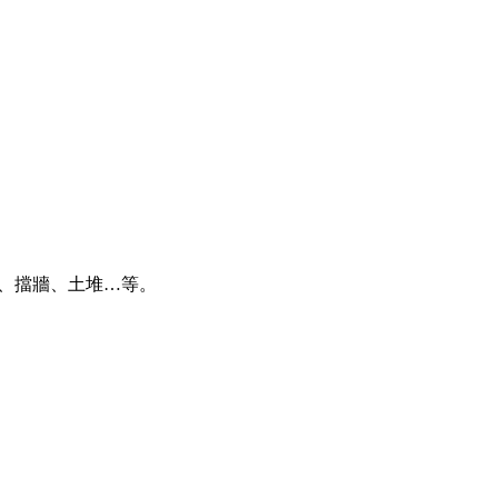
、擋牆、土堆…等。