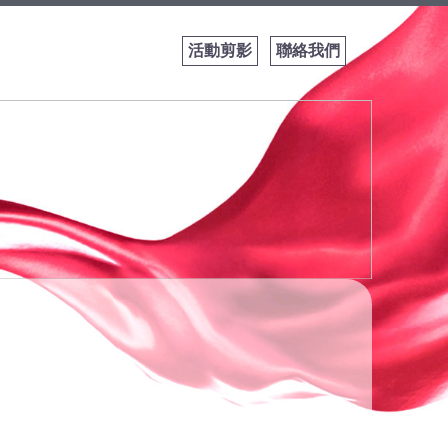
活動剪影
聯絡我們
場地介紹│IWb
Sports for Al