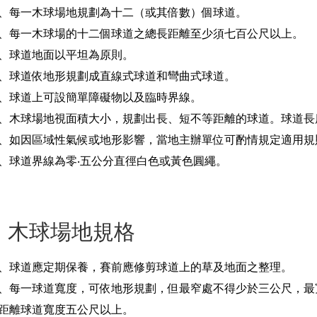
、每一木球場地規劃為十二（或其倍數）個球道。
、每一木球場的十二個球道之總長距離至少須七百公尺以上。
、球道地面以平坦為原則。
、球道依地形規劃成直線式球道和彎曲式球道。
、球道上可設簡單障礙物以及臨時界線。
、木球場地視面積大小，規劃出長、短不等距離的球道。球道長
、如因區域性氣候或地形影響，當地主辦單位可酌情規定適用規
、球道界線為零‧五公分直徑白色或黃色圓繩。
⋮木球場地規格
、球道應定期保養，賽前應修剪球道上的草及地面之整理。
、每一球道寬度，可依地形規劃，但最窄處不得少於三公尺，最
距離球道寬度五公尺以上。