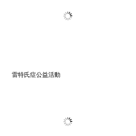
20250418～0420金、廈（廈門校友會成立大會）交流
之旅
企業參訪IIII