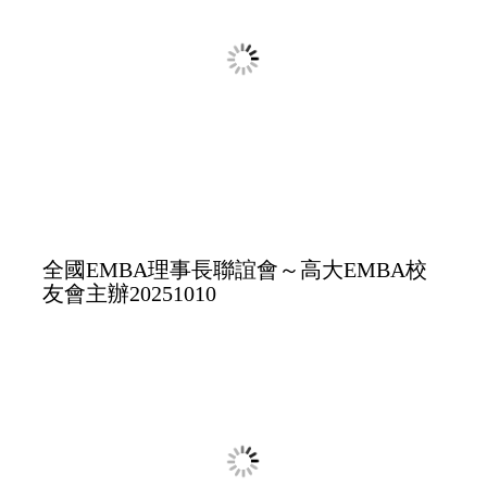
全國EMBA高爾夫球比賽&晚宴
南區壘球賽聯大嫂團啦啦隊花絮