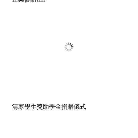
校慶_校友回娘家暨理監事會議
企業參訪III
廈門校友會成立大會