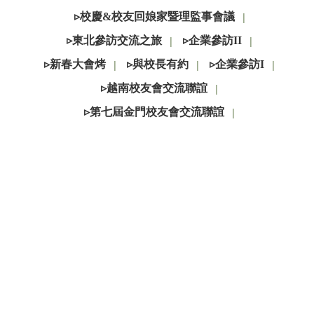
▹校慶&校友回娘家暨理監事會議
│
▹東北參訪交流之旅
▹企業參訪II
│
│
▹新春大會烤
▹與校長有約
▹企業參訪I
│
│
│
▹越南校友會交流聯誼
│
▹第七屆金門校友會交流聯誼
│