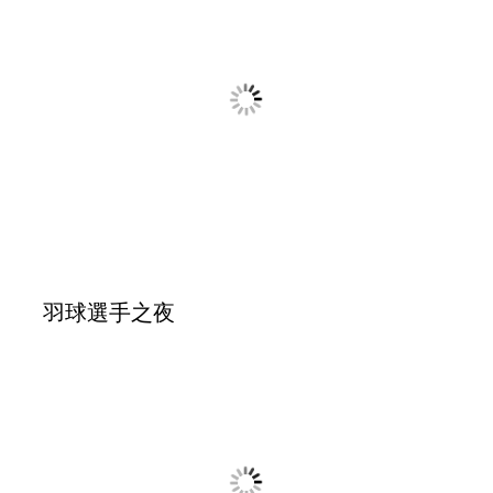
第一屆全E盃保齡球大賽~選手之夜
20251010
由台師大舉辦的～第三屆全國鐵馬論劍單
車環島，EMBA校友會特地前往致意並贈
送補給品。