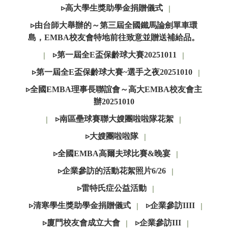
▹高大學生獎助學金捐贈儀式
│
▹由台師大舉辦的～第三屆全國鐵馬論劍單車環
島，EMBA校友會特地前往致意並贈送補給品。
▹第一屆全E盃保齡球大賽20251011
│
│
▹第一屆全E盃保齡球大賽~選手之夜20251010
│
▹全國EMBA理事長聯誼會～高大EMBA校友會主
辦20251010
▹南區壘球賽聯大嫂團啦啦隊花絮
│
│
▹大嫂團啦啦隊
│
▹全國EMBA高爾夫球比賽&晚宴
│
▹企業參訪的活動花絮照片6/26
│
▹雷特氏症公益活動
│
▹清寒學生獎助學金捐贈儀式
▹企業參訪IIII
│
│
▹廈門校友會成立大會
▹企業參訪III
│
│