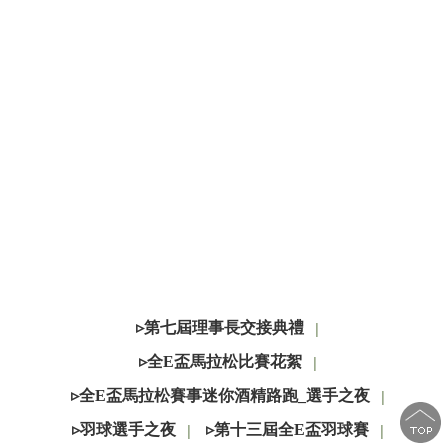
2025年(
Sports for 
屆)│IW
▹第七屆理事長交接典禮
│
▹全E盃馬拉松比賽花絮
│
▹全E盃馬拉松賽事迷你酒精路跑_選手之夜
│
▹羽球選手之夜
▹第十三屆全E盃羽球賽
│
│