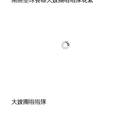
20250613雷特氏症公益活動～捐贈現金+採購手工皂
禮盒
企業參訪的活動花絮照片6/26
20250626參訪 丸鐵運動中心&帝大寵物美容