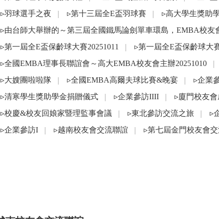
▹羽球選手之夜
▹第十三屆全E盃羽球賽
▹高大學生獎助
│
│
▹由台師大舉辦的～第三屆全國鐵馬論劍單車環島，EMBA校
▹第一屆全E盃保齡球大賽20251011
▹第一屆全E盃保齡球大賽~
│
▹全國EMBA理事長聯誼會～高大EMBA校友會主辦20251010
│
▹大嫂團啦啦隊
▹全國EMBA高爾夫球比賽&晚宴
▹企業
│
│
▹清寒學生獎助學金捐贈儀式
▹企業參訪IIII
▹廈門校友
│
│
▹校慶&校友回娘家暨理監事會議
▹東北參訪交流之旅
▹
│
│
▹企業參訪I
▹越南校友會交流聯誼
▹第七屆金門校友會交
│
│