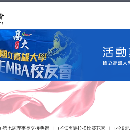
▹第七屆理事長交接典禮
▹全E盃馬拉松比賽花絮
▹全E
│
│