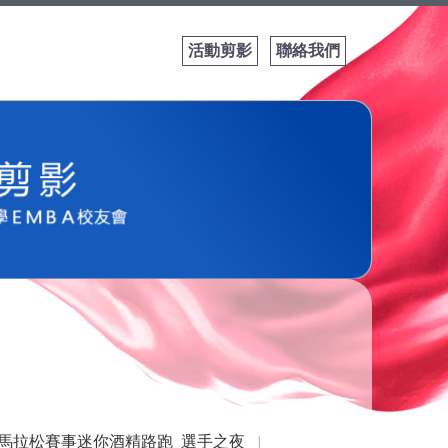
活動剪影
聯絡我們
盃馬拉松賽事迷你酒精路跑_選手之夜
│