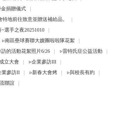
學金捐贈儀式
│
友會特地前往致意並贈送補給品。
│
選手之夜20251010
│
▹南區壘球賽聯大嫂團啦啦隊花絮
│
參訪的活動花絮照片6/26
▹雷特氏症公益活動
│
│
會成立大會
▹企業參訪III
│
│
企業參訪II
▹新春大會烤
▹與校長有約
│
│
│
流聯誼
│