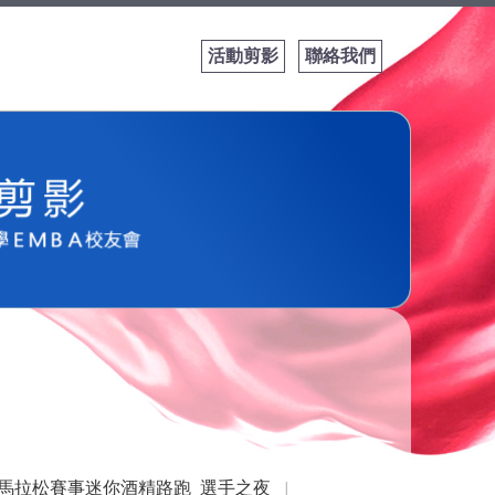
活動剪影
聯絡我們
2025年(第
屆)│IWb
Sports for Al
盃馬拉松賽事迷你酒精路跑_選手之夜
│