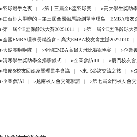
▹羽球選手之夜
▹第十三屆全E盃羽球賽
▹高大學生獎助
│
│
▹由台師大舉辦的～第三屆全國鐵馬論劍單車環島，EMBA校
▹第一屆全E盃保齡球大賽20251011
▹第一屆全E盃保齡球大賽~
│
▹全國EMBA理事長聯誼會～高大EMBA校友會主辦20251010
│
▹大嫂團啦啦隊
▹全國EMBA高爾夫球比賽&晚宴
▹企業
│
│
▹清寒學生獎助學金捐贈儀式
▹企業參訪IIII
▹廈門校友
│
│
▹校慶&校友回娘家暨理監事會議
▹東北參訪交流之旅
▹
│
│
▹企業參訪I
▹越南校友會交流聯誼
▹第七屆金門校友會交
│
│