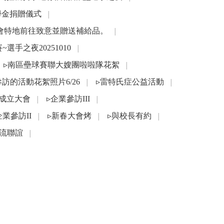
學金捐贈儀式
│
友會特地前往致意並贈送補給品。
│
選手之夜20251010
│
▹南區壘球賽聯大嫂團啦啦隊花絮
│
參訪的活動花絮照片6/26
▹雷特氏症公益活動
│
│
會成立大會
▹企業參訪III
│
│
企業參訪II
▹新春大會烤
▹與校長有約
│
│
│
流聯誼
│