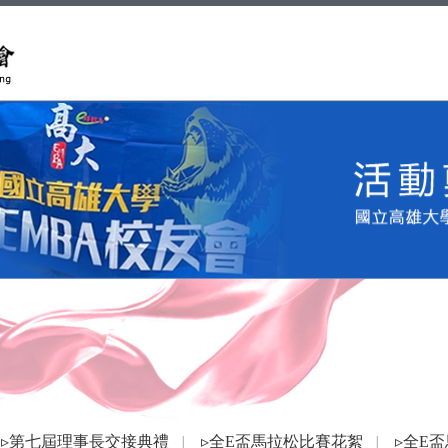
▹第七屆理事長交接典禮
▹全E盃馬拉松比賽花絮
▹全E
│
│