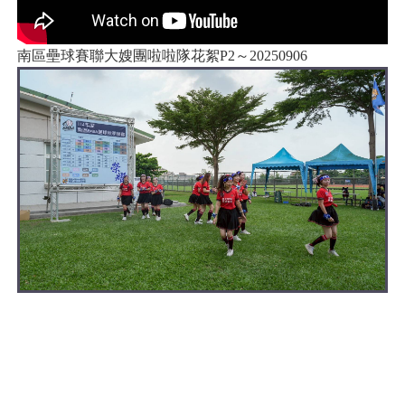
南區壘球賽聯大嫂團啦啦隊花絮P2～20250906