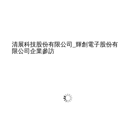
台灣之光企業參訪（加興、全拓、華碩、
崇越）_政大EMBA校友交流聯誼晚宴