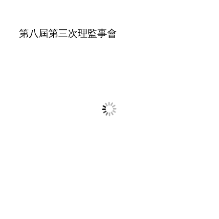
清寒學生獎助學金捐贈儀式
26週年校慶_校友回娘家K歌大賽