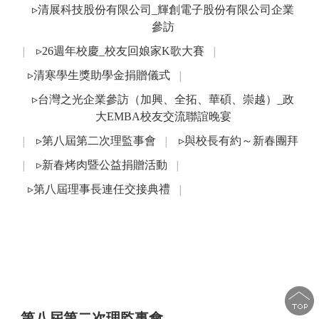
Sports for 
▹清展科技股份有限公司_輝創電子股份有限公司企業
參訪
▹26週年校慶_校友回娘家K歌大賽
│
│
▹清寒學生獎助學金捐贈儀式
│
▹台灣之光企業參訪（加興、全拓、華碩、崇越）_政
大EMBA校友交流聯誼晚宴
▹第八屆第二次理監事會
▹與校長有約～新春團拜
│
│
▹新春烤肉暨公益捐贈活動
│
│
▹第八屆理事長連任交接典禮
│
第八屆第二次理監事會