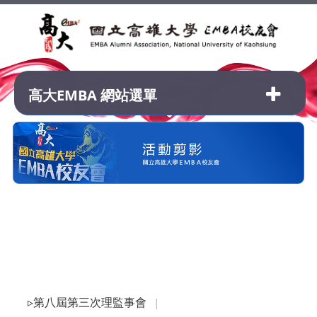
高大EMBA 網站選單
2026年(
屆)│IW
▹第八屆第三次理監事會
│