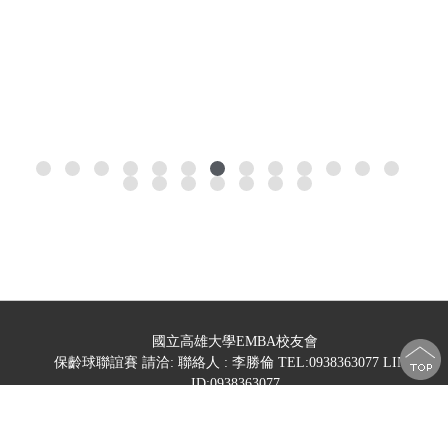
國立高雄大學EMBA校友會
保齡球聯誼賽 請洽: 聯絡人 : 李勝倫 TEL:0938363077 LINE
ID:0938363077
羽球賽 請洽: 聯絡人 : 薛郁容 電話：0987952723 Line ID：
nissan7152
Design by 橘子新創網頁設計
Host by
Foxpro 系統開發
整合行銷